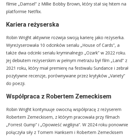
filmie „Damsel” z Millie Bobby Brown, który stał się hitem na
platformie Netflix.
Kariera reżyserska
Robin Wright aktywnie rozwija swoją karierę jako reżyserka.
Wyreżyserowała 10 odcinków serialu „House of Cards”, a
także dwa odcinki serialu kryminalnego „Ozark” w 2022 roku.
Jej debiutem reżyserskim w pełnym metrażu był film „Land” z
2021 roku, który miał premierę na festiwalu Sundance i zebrał
pozytywne recenzje, porównywane przez krytyków „Variety”
do poezji.
Współpraca z Robertem Zemeckisem
Robin Wright kontynuuje owocną współpracę z reżyserem
Robertem Zemeckisem, z którym pracowała przy filmach
„Forrest Gump” i „Opowieść wigilijna”. W 2024 roku ponownie
połączyła siły z Tomem Hanksem i Robertem Zemeckisem