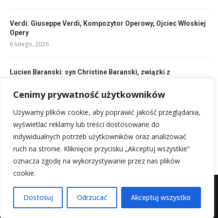
Verdi: Giuseppe Verdi, Kompozytor Operowy, Ojciec Włoskiej
Opery
6 lutego, 2026
Lucien Baranski: syn Christine Baranski, związki z
Broadwayem
Cenimy prywatność użytkowników
6 lutego, 2026
Używamy plików cookie, aby poprawić jakość przeglądania,
Charlie Sheen: Burzliwa kariera i życie pełne kontrowersji
wyświetlać reklamy lub treści dostosowane do
6 lutego, 2026
indywidualnych potrzeb użytkowników oraz analizować
ruch na stronie. Kliknięcie przycisku „Akceptuj wszystkie”
oznacza zgodę na wykorzystywanie przez nas plików
cookie.
Mapa witryny
Kontakt z nami
Dostosuj
Odrzucać
Akceptuj wszystko
@2025 - Wszystkie prawa zastrzeżone.