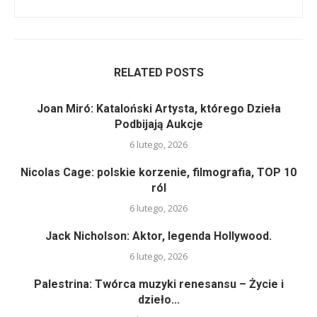
RELATED POSTS
Joan Miró: Kataloński Artysta, którego Dzieła
Podbijają Aukcje
6 lutego, 2026
Nicolas Cage: polskie korzenie, filmografia, TOP 10
ról
6 lutego, 2026
Jack Nicholson: Aktor, legenda Hollywood.
6 lutego, 2026
Palestrina: Twórca muzyki renesansu – Życie i
dzieło...