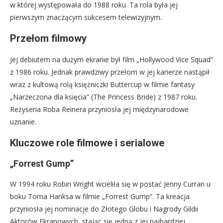
w której występowała do 1988 roku. Ta rola była jej
pierwszym znaczącym sukcesem telewizyjnym.
Przełom filmowy
Jej debiutem na dużym ekranie był film „Hollywood Vice Squad”
z 1986 roku. Jednak prawdziwy przełom w jej karierze nastąpił
wraz z kultową rolą księżniczki Buttercup w filmie fantasy
„Narzeczona dla księcia” (The Princess Bride) z 1987 roku.
Reżyseria Roba Reinera przyniosła jej międzynarodowe
uznanie.
Kluczowe role filmowe i serialowe
„Forrest Gump”
W 1994 roku Robin Wright wcieliła się w postać Jenny Curran u
boku Toma Hanksa w filmie „Forrest Gump”. Ta kreacja
przyniosła jej nominacje do Złotego Globu i Nagrody Gildii
Aktorów Ekranowych, stając się jedną z jej najbardziej