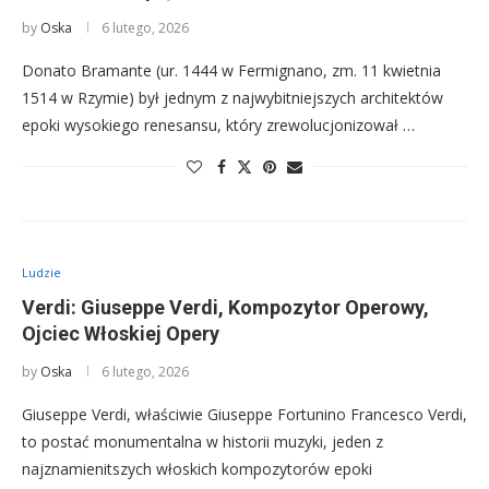
by
Oska
6 lutego, 2026
Donato Bramante (ur. 1444 w Fermignano, zm. 11 kwietnia
1514 w Rzymie) był jednym z najwybitniejszych architektów
epoki wysokiego renesansu, który zrewolucjonizował …
Ludzie
Verdi: Giuseppe Verdi, Kompozytor Operowy,
Ojciec Włoskiej Opery
by
Oska
6 lutego, 2026
Giuseppe Verdi, właściwie Giuseppe Fortunino Francesco Verdi,
to postać monumentalna w historii muzyki, jeden z
najznamienitszych włoskich kompozytorów epoki