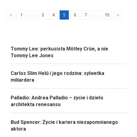
…
5
…
1
3
4
6
7
15
Tommy Lee: perkusista Mötley Crüe, a nie
Tommy Lee Jones
Carlos Slim Helú i jego rodzina: sylwetka
miliardera
Palladio: Andrea Palladio – życie i dzieło
architekta renesansu
Bud Spencer: Życie i kariera niezapomnianego
aktora