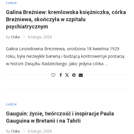
Ludzie
Galina Breżniew: kremlowska księżniczka, córka
Breżniewa, skończyła w szpitalu
psychiatrycznym
by
Oska
6 lutego, 2026
Galina Leonidowna Breżniewa, urodzona 18 kwietnia 1929
roku, była niezwykle barwną i budzącą kontrowersje postacią
w historii Związku Radzieckiego. Jako jedyna córka …
Ludzie
Gauguin: życie, twórczość i inspiracje Paula
Gauguina w Bretanii i na Tahiti
by
Oska
6 lutego, 2026